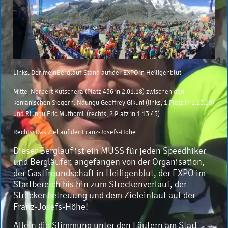
Links: Der meinBerglauf-Stand auf der EXPO in Heiligenblut
Mitte: Norbert Kutschera (Platz 436 in 2:01:18) zwischen den
kenianischen Siegern: Ndungu Geoffrey Gikuni (links, 1.Platz in 1:13:19)
und Riungu Eric Muthomi (rechts, 2.Platz in 1:13:45)
Rechts: Das Ziel auf der Franz-Josefs-Höhe
Dieser Berglauf ist ein MUSS für jeden Speedhiker
und Bergläufer, angefangen von der Organisation,
der Gastfreundschaft in Heiligenblut, der EXPO im
Startbereich bis hin zum Streckenverlauf, der
Streckenbetreuung und dem Zieleinlauf auf der
Franz-Josefs-Höhe!
Allein die Stimmung unter den Läufern am Start