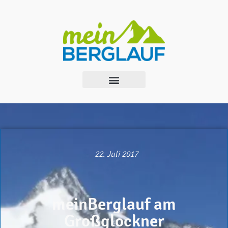
22. Juli 2017
meinBerglauf am
Großglockner