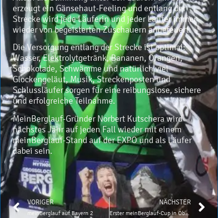
erzeugt ein Gänsehaut-Feeling und entlang der
Strecke wird jede Läuferin und jeder Läufer immer
wieder von begeisterten Zuschauern angefeuert.
Die Versorgung entlang der Strecke ist optimal:
Wasser, Elektrolytgetränk, Bananen, Orangen,
Schokolade, Schwämme und natürlich viel
Glockengeläut, Musik, Streckenposten und
Schlussläufer sorgen für eine reibungslose, sichere
und erfolgreiche Teilnahme.
MeinBerglauf-Gründer Norbert Kutschera wird
nächstes Jahr auf jeden Fall wieder mit einem
meinBerglauf-Stand auf der EXPO und als Läufer
dabei sein.
VORIGER
NÄCHSTER
meinBerglauf auf Bayern 2
Erster meinBerglauf-Cup in Oberammergau am 27.07.2017