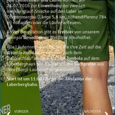
24.07.2016 zur
Einweihung
der zweiten
meinBerglauf-Strecke auf den Laber in
Oberammergau (Länge 5,8 km, Höhendifferenz 784
m) mitlaufen oder die Läufer anfeuern.
An der Bergstation gibt es
Freibier
von unserem
Sponsor
Benediktiner
Weißbier Alkoholfrei.
Alle Läuferinnen und Läufer, die ihre Zeit auf die
Website hochladen, nehmen nach dem
Zieldurchlauf an einer kleinen
Tombola
auf dem
Laberberghaus teil. Es gibt schöne
Sachpreise
aus
dem (Berg)-Laufsport zu gewinnen.
Start ist um 11:00 Uhr an der Talstation der
Laberbergbahn
.
VORIGER
NÄCHSTER