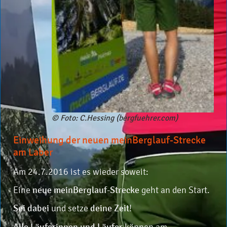
© Foto: C.Hessing (bergfuehrer.com)
Einweihung der neuen meinBerglauf-Strecke
am Laber
Am 24.7.2016 ist es wieder soweit:
Eine
neue meinBerglauf-Strecke
geht an den Start.
Sei dabei
und setze
deine Zeit
!
Alle Läuferinnen und Läufer
können am