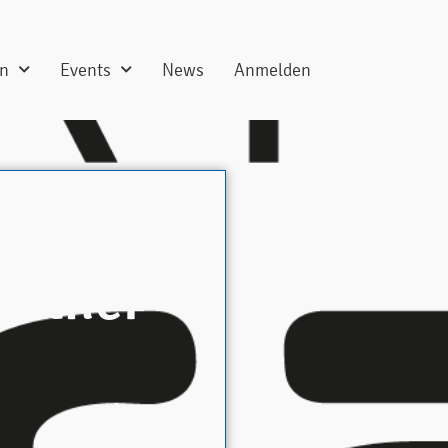
en
Events
News
Anmelden
01. August 2018
artner