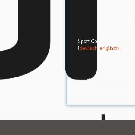
Sport Conrad in Garmisch
(
deutsch
/
englisch
) zu d
VORIGER
Projekt: Trailrunningzentrum 