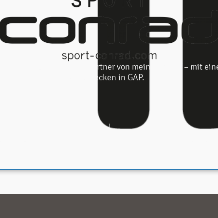
-Partenkirchen – neuer Partner von meinBerglauf – mit ein
en neuen meinBerglauf-Strecken in GAP.
Garmisch-Partenkirchen
2. meinBer