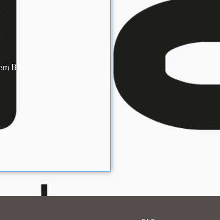
em Bericht
NÄCHSTER
glauf Fun Cup in Oberammergau