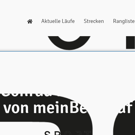
Aktuelle Läufe
Strecken
Ranglist
 Conrad ist neuer P
von meinBerglauf